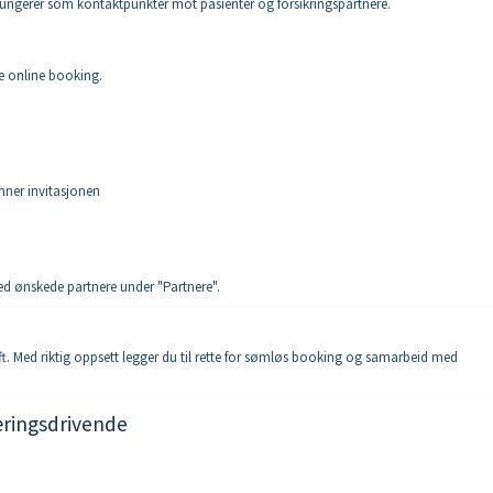
disse fungerer som kontaktpunkter mot pasienter og forsikringspartnere.
re online booking.
nner invitasjonen
med ønskede partnere under "Partnere".
rift. Med riktig oppsett legger du til rette for sømløs booking og samarbeid med
æringsdrivende