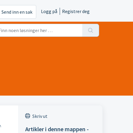
Logg på
Registrer deg
Send inn en sak
Skriv ut
.
Artikler i denne mappen -