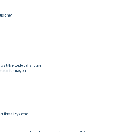
tusjoner:
n og tilknyttede behandlere
tert informasjon
et firma i systemet.