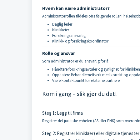
Hvem kan være administrator?
Administratorrollen tildeles ofte følgende roller i helseinsti
Daglig leder
Klinikkeier
Forsikringsansvarlig
Klinikk- og forsikringskoordinator
Rolle og ansvar
Som administrator er du ansvarlig for å:
Håndtere forsikringsavtaler og synlighet for klinikke
Oppdatere Behandlernettverk med korrekt og oppda
Være kontaktpunkt for eksterne partnere
Kom i gang – slik gjør du det!
Steg 1: Legg til firma
Registrer det juridiske enheten (AS eller ENK) som overordn
Steg 2: Registrer klinikk(er) eller digitale tjenester