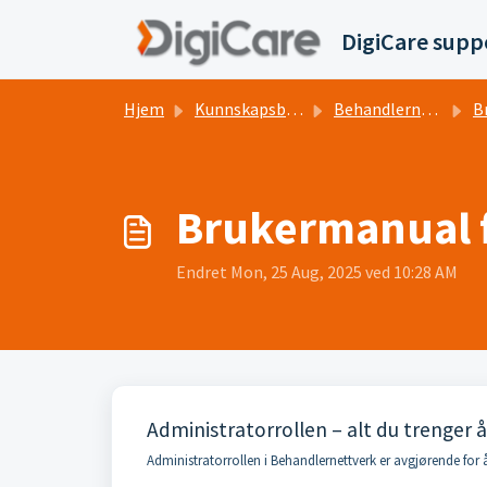
Gå til hovedinnhold
DigiCare supp
Hjem
Kunnskapsbase
Behandlernettverk.no
B
Brukermanual f
Endret Mon, 25 Aug, 2025 ved 10:28 AM
Administratorrollen – alt du trenger å
Administratorrollen i Behandlernettverk er avgjørende for å 