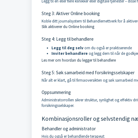
Legg til én eller flere klinikker eller digitale tjenester – 
Steg 3: Aktiver Online booking
Koble ditt journalsystem til Behandlernettverk for å aktive
Slik aktiverer du Online booking
Steg 4: Legg til behandlere
Legg til deg selv
om du også er praktiserende
Inviter behandlere
og legg dem til når de godkje
Les mer om hvordan du legger til behandlere
Steg 5: Søk samarbeid med forsikringsselskaper
Når alt er klart, gå til firmaoversikten og søk samarbeid 
Oppsummering
Administratorrollen sikrer struktur, synlighet og effektiv d
forsikringsselskaper.
Kombinasjonsroller og selvstendig n
Behandler og administrator
Hvis du også er behandlende terapeut: