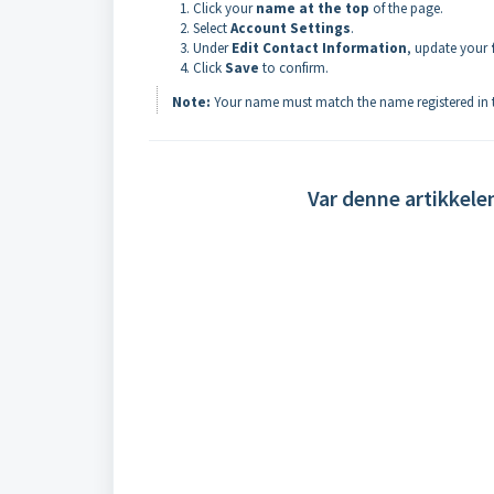
Click your
name at the top
of the page.
Select
Account Settings
.
Under
Edit Contact Information
, update your
Click
Save
to confirm.
Note:
Your name must match the name registered in th
Var denne artikkele