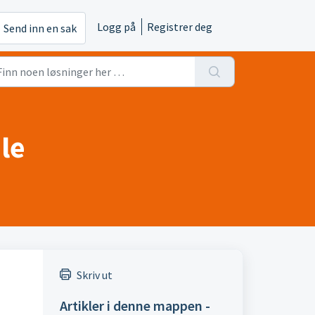
Logg på
Registrer deg
Send inn en sak
le
Skriv ut
Artikler i denne mappen -