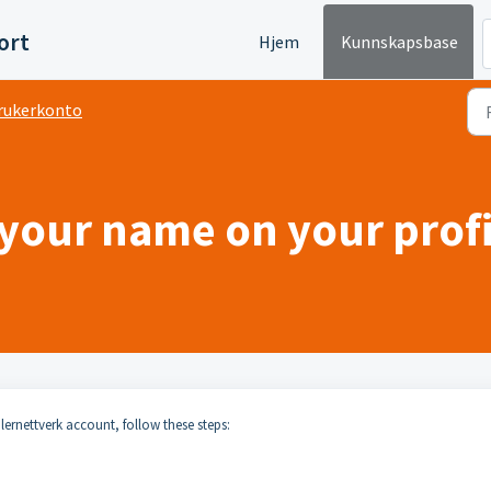
ort
Hjem
Kunnskapsbase
rukerkonto
your name on your profi
ernettverk account, follow these steps: