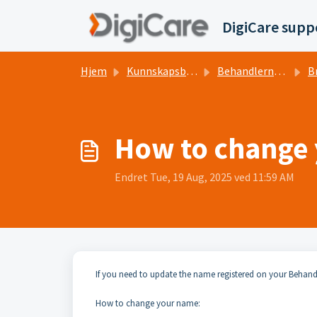
Gå til hovedinnhold
DigiCare supp
Hjem
Kunnskapsbase
Behandlernettverk.no
B
How to change 
Endret Tue, 19 Aug, 2025 ved 11:59 AM
If you need to update the name registered on your Behandl
How to change your name: