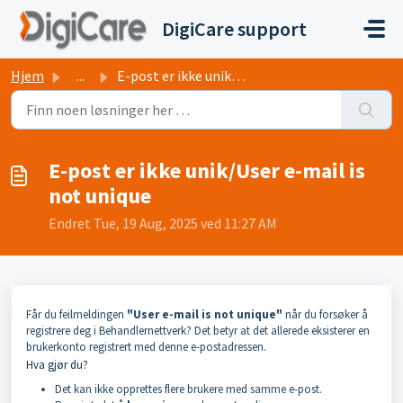
Gå til hovedinnhold
DigiCare support
Hjem
...
E-post er ikke unik/User e-mail is not unique
E-post er ikke unik/User e-mail is
not unique
Endret Tue, 19 Aug, 2025 ved 11:27 AM
Får du feilmeldingen
"User e-mail is not unique"
når du forsøker å
registrere deg i Behandlernettverk? Det betyr at det allerede eksisterer en
brukerkonto registrert med denne e-postadressen.
Hva gjør du?
Det kan ikke opprettes flere brukere med samme e-post.