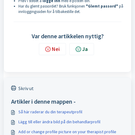
Prøv i stedet å
logge inn
med e-posten din.
Har du glemt passordet? Bruk funksjonen
"Glemt passord"
på
innloggingssiden for å tilbakestille det.
Var denne artikkelen nyttig?
Nei
Ja
Skriv ut
Artikler i denne mappen -
Så här raderar du din terapeutprofil
Lägg till eller ändra bild på din behandlarprofil
Add or change profile picture on your therapist profile