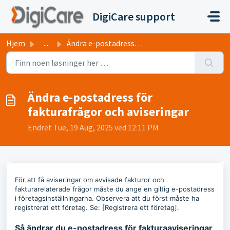
Gå til hovedinnhold
DigiCare support
Hjem
...
Ändra e-postadress för fakturafrågor och aviseringar
Ändra e-postadress för
fakturafrågor och aviseringar
Endret Tue, 19 Aug, 2025 ved 12:11 PM
För att få aviseringar om avvisade fakturor och
fakturarelaterade frågor måste du ange en giltig e-postadress
i företagsinställningarna. Observera att du först måste ha
registrerat ett företag. Se: [Registrera ett företag].
Så ändrar du e-postadress för fakturaaviseringar