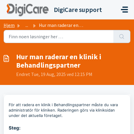
Gå til hovedinnhold
DigiCare support
Hjem
...
Hur man raderar en klinik i Behandlingspartner
Hur man raderar en klinik i
Behandlingspartner
Endret Tue, 19 Aug, 2025 ved 12:15 PM
För att radera en klinik i Behandlingspartner måste du vara
administratör för kliniken. Raderingen görs via kliniksidan
under det aktuella företaget.
Steg: