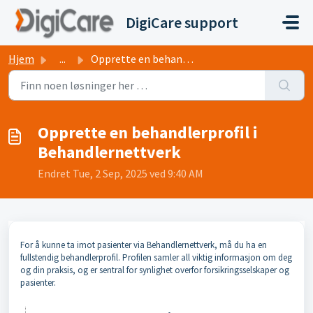
Gå til hovedinnhold
DigiCare support
Hjem
...
Opprette en behandlerprofil i Behandlernettverk
Opprette en behandlerprofil i
Behandlernettverk
Endret Tue, 2 Sep, 2025 ved 9:40 AM
For å kunne ta imot pasienter via Behandlernettverk, må du ha en
fullstendig behandlerprofil. Profilen samler all viktig informasjon om deg
og din praksis, og er sentral for synlighet overfor forsikringsselskaper og
pasienter.