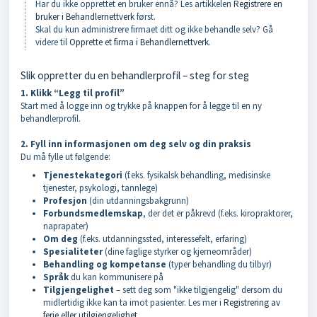
Har du ikke opprettet en bruker ennå? Les artikkelen
Registrere en
bruker i Behandlernettverk
først.
Skal du kun administrere firmaet ditt og ikke behandle selv? Gå
videre til
Opprette et firma i Behandlernettverk
.
Slik oppretter du en behandlerprofil – steg for steg
1. Klikk “Legg til profil”
Start med å logge inn og trykke på knappen for å legge til en ny
behandlerprofil.
2. Fyll inn informasjonen om deg selv og din praksis
Du må fylle ut følgende:
Tjenestekategori
(f.eks. fysikalsk behandling, medisinske
tjenester, psykologi, tannlege)
Profesjon
(din utdanningsbakgrunn)
Forbundsmedlemskap
, der det er påkrevd (f.eks. kiropraktorer,
naprapater)
Om deg
(f.eks. utdanningssted, interessefelt, erfaring)
Spesialiteter
(dine faglige styrker og kjerneområder)
Behandling og kompetanse
(typer behandling du tilbyr)
Språk
du kan kommunisere på
Tilgjengelighet
– sett deg som "ikke tilgjengelig" dersom du
midlertidig ikke kan ta imot pasienter. Les mer i
Registrering av
ferie eller utilgjengelighet
.