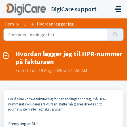
Gå til hovedinnhold
DigiCare support
Hjem
...
Hvordan legger jeg til HPR-nummer på fakturaen
Hvordan legger jeg til HPR-nummer
på fakturaen
Endret Tue, 19 Aug, 2025 ved 11:50 AM
For å sikre korrekt fakturering for behandlingsoppdrag, må HPR-
nummeret inkluderes i fakturaen. Dette må gjøres direkte i ditt
journalsystem eller regnskapssystem.
Fremgangsmåte