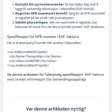
Kontakt din systemleverandør
: De kan hjelpe deg med å
legge til nødvendig informasjon i fakturafilen (EHF-format).
Registrer HPR-nummeret korrekt
: Sørg for at HPR-nummeret
er registrert på din profil i ditt journalsystem.
Valider plasseringen
: Selv om nummeret er registrert, kan
fakturaen bli avvist hvis det ikke er korrekt plassert i EHF-strukturen.
Spesifikasjon for HPR-nummer i EHF-faktura:
Her er et eksempel på korrekt XML-struktur i fakturafilen:
<cac:AdditionalItemProperty>
<cbc:Name>TherapistHpr</cbc:Name>
<cbc:Value>123456789</cbc:Value>
</cac:AdditionalItemProperty>
Se denne artikkelen for fullstendig spesifikasjon:
EHF-faktura
med utvidet informasjon (for behandlingsoppdrag)
Var denne artikkelen nyttig?